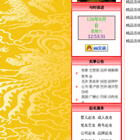
精品活
与时俱进
精品活
精品活
126年8月
8
精品活
星期六
精品活
12:53:32
精品活
荣誉客户
实事公告
皇家王室派吉祥物新闻
发布会
北京贵名轩信息咨询中
心为客户放生祈福大型
活动
美国广播公司采访尚先
生
起名服务
婴儿起名 成人改名
笔名艺名 商号起名
公司起名 品牌起名