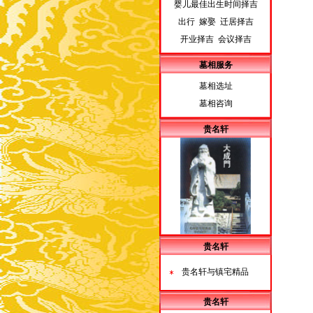
婴儿最佳出生时间择吉
出行 嫁娶 迁居择吉
开业择吉 会议择吉
墓相服务
墓相选址
墓相咨询
贵名轩
贵名轩
贵名轩与镇宅精品
贵名轩