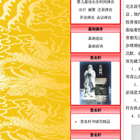
婴儿最佳出生时间择吉
北京昌
出行 嫁娶 迁居择吉
议，我
开业择吉 会议择吉
投资项
墓相服务
面临着
资都无
墓相选址
步维艰
墓相咨询
沉默。
贵名轩
首先建
1 、
等背山
2、观
必须是
3、公
符合风
贵名轩
4、公
贵名轩与镇宅精品
贵名轩