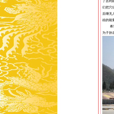
了吉利
们把穴
后继无
凶的能
希
为子孙