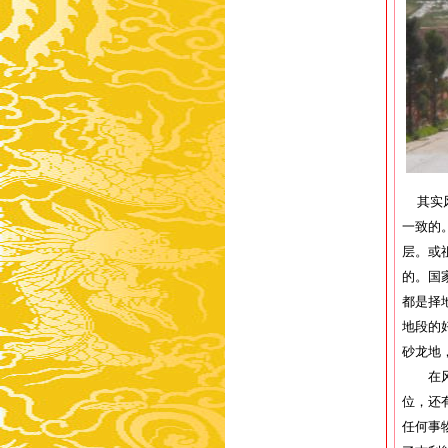
其实风
一致的
层。或
的。国
都是择
地段的
砂龙地
在风水
位，还
任何事