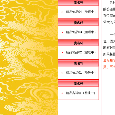
贵名轩
另外水
的公墓
精品饰品04（整理中）
在位置
偌大的
贵名轩
精品饰品03（整理中）
一个好
位，因
贵名轩
断石过
精品饰品02（整理中）
如果按
最后用
贵名轩
灵、五
精品饰品01（整理中）
贵名轩
精品吉祥物（整理中）