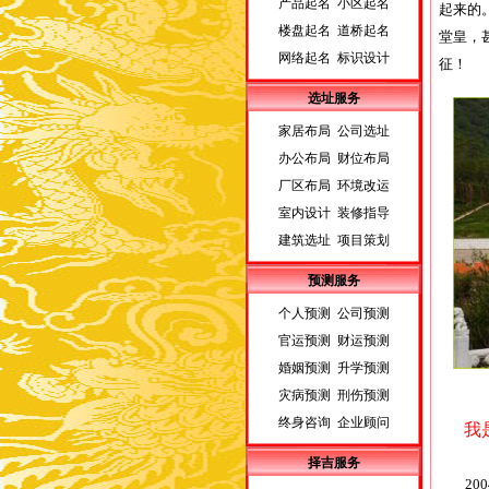
产品起名 小区起名
起来的
楼盘起名 道桥起名
堂皇，
网络起名 标识设计
征！
选址服务
家居布局 公司选址
办公布局 财位布局
厂区布局 环境改运
室内设计 装修指导
建筑选址 项目策划
预测服务
个人预测 公司预测
官运预测 财运预测
婚姻预测 升学预测
灾病预测 刑伤预测
终身咨询 企业顾问
我
择吉服务
200