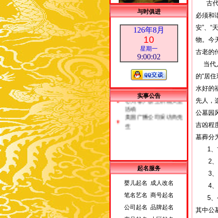
古代
与时俱进
必须和
安”、
126年8月
10
物。今
荣誉客户
星期一
古老的
皇家王室派吉祥物新闻
9:00:04
当代人
发布会
北京贵名轩信息咨询中
的“居
心为客户放生祈福大型
水好的
活动
实事公告
美国广播公司采访尚先
先人，
生
公墓园
吉凶程
墓葬分
1、古
2、宗
起名服务
3、家
婴儿起名 成人改名
4、特
笔名艺名 商号起名
5、公
公司起名 品牌起名
其中公