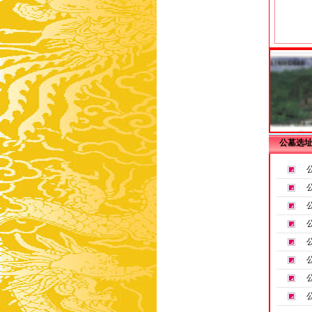
天寿山下天寿园
万佛园陵园
太子峪陵园
公墓选