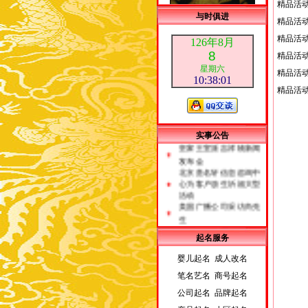
精品活
与时俱进
精品活
精品活
126年8月
8
精品活
星期六
精品活
10:38:01
精品活
荣誉客户
实事公告
皇家王室派吉祥物新闻
发布会
北京贵名轩信息咨询中
心为客户放生祈福大型
活动
美国广播公司采访尚先
生
起名服务
婴儿起名 成人改名
笔名艺名 商号起名
公司起名 品牌起名