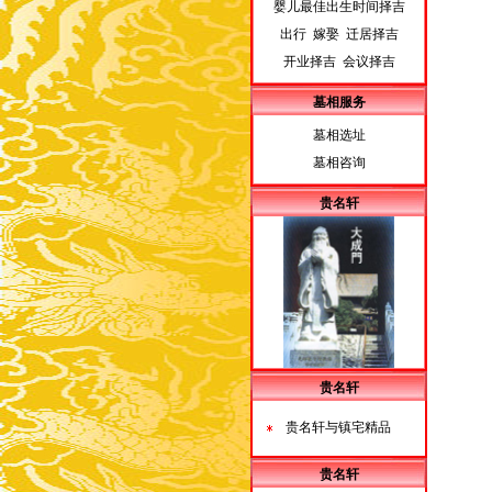
婴儿最佳出生时间择吉
出行 嫁娶 迁居择吉
开业择吉 会议择吉
墓相服务
墓相选址
墓相咨询
贵名轩
贵名轩
贵名轩与镇宅精品
贵名轩