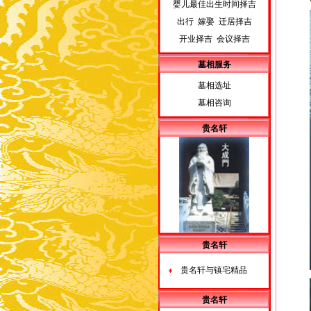
婴儿最佳出生时间择吉
出行 嫁娶 迁居择吉
开业择吉 会议择吉
墓相服务
墓相选址
墓相咨询
贵名轩
贵名轩
贵名轩与镇宅精品
贵名轩