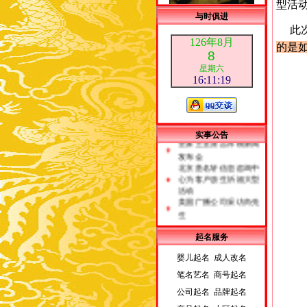
型活
与时俱进
此次
126年8月
的是
8
星期六
16:11:20
荣誉客户
皇家王室派吉祥物新闻
实事公告
发布会
北京贵名轩信息咨询中
心为客户放生祈福大型
活动
美国广播公司采访尚先
生
起名服务
婴儿起名 成人改名
笔名艺名 商号起名
公司起名 品牌起名