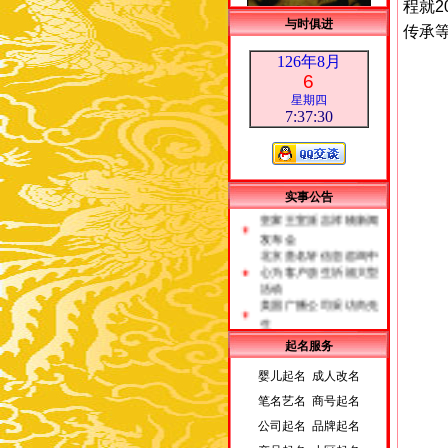
程就2
与时俱进
传承
126年8月
6
星期四
7:37:31
荣誉客户
实事公告
皇家王室派吉祥物新闻
发布会
北京贵名轩信息咨询中
心为客户放生祈福大型
活动
美国广播公司采访尚先
生
起名服务
婴儿起名 成人改名
笔名艺名 商号起名
公司起名 品牌起名