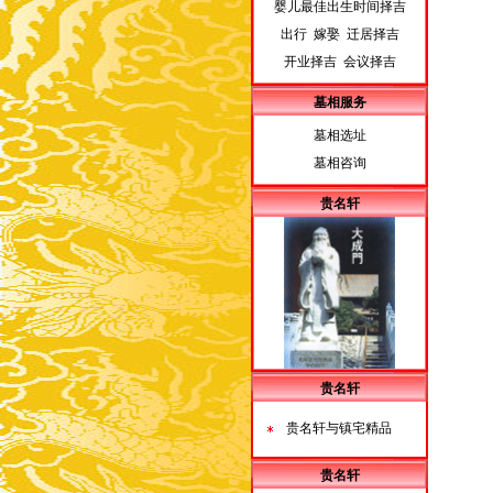
婴儿最佳出生时间择吉
出行 嫁娶 迁居择吉
开业择吉 会议择吉
墓相服务
墓相选址
墓相咨询
贵名轩
贵名轩
贵名轩与镇宅精品
贵名轩