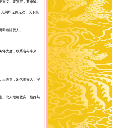
要重义，要宽宏，要忠诚。
，无隅即无偶无双，天下第
贤即追随贤人。
胸怀大度，联系名与字来
，王克恭，宋代南安人，字
虚。此人性格敦实，恰好与