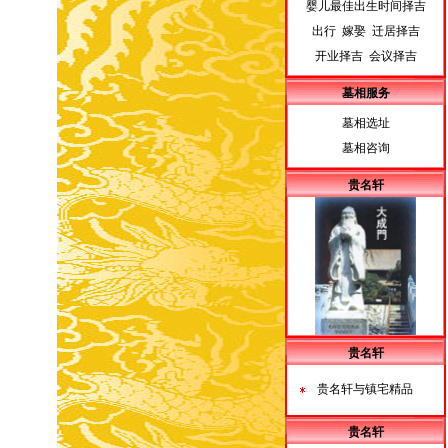
婴儿最佳出生时间择吉
出行 嫁娶 迁居择吉
开业择吉 会议择吉
墓相服务
墓相选址
墓相咨询
贵名轩
贵名轩
贵名轩与镇宅精品
贵名轩