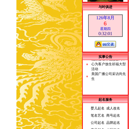
与时俱进
126年8月
6
星期四
0:32:02
荣誉客户
皇家王室派吉祥物新闻
发布会
北京贵名轩信息咨询中
心为客户放生祈福大型
实事公告
活动
美国广播公司采访尚先
生
起名服务
婴儿起名 成人改名
笔名艺名 商号起名
公司起名 品牌起名