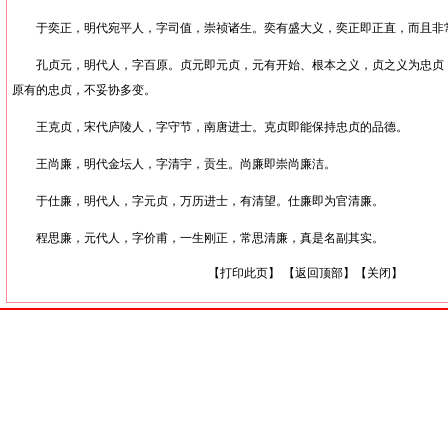
于奕正，明代宛平人，字司值，崇祯诸生。奕有盛大义，奕正即正直，而且非
孔贞元，明代人，字百原。贞元即元贞，元有开始、根本之义，贞之义为忠贞
原有的忠贞，不妥协多变。
王克贞，宋代庐陵人，字守节，南唐进士。克贞即能保持忠贞的品德。
王尚廉，明代金坛人，字清宇，贡生。尚廉即崇尚廉洁。
于仕廉，明代人，字元贞，万历进士，有清望。仕廉即为官清廉。
程思廉，元代人，字价甫，一生刚正，常思清廉，真是名副其实。
【
打印此页
】 【
返回顶部
】【
关闭
】