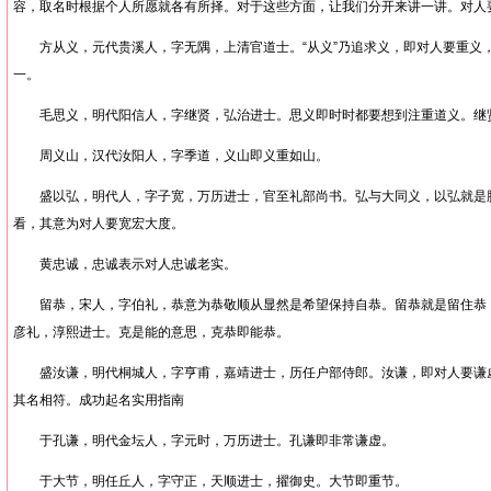
容，取名时根据个人所愿就各有所择。对于这些方面，让我们分开来讲一讲。对人
方从义，元代贵溪人，字无隅，上清官道士。“从义”乃追求义，即对人要重义
一。
毛思义，明代阳信人，字继贤，弘治进士。思义即时时都要想到注重道义。继
周义山，汉代汝阳人，字季道，义山即义重如山。
盛以弘，明代人，字子宽，万历进士，官至礼部尚书。弘与大同义，以弘就是
看，其意为对人要宽宏大度。
黄忠诚，忠诚表示对人忠诚老实。
留恭，宋人，字伯礼，恭意为恭敬顺从显然是希望保持自恭。留恭就是留住恭
彦礼，淳熙进士。克是能的意思，克恭即能恭。
盛汝谦，明代桐城人，字亨甫，嘉靖进士，历任户部侍郎。汝谦，即对人要谦
其名相符。成功起名实用指南
于孔谦，明代金坛人，字元时，万历进士。孔谦即非常谦虚。
于大节，明任丘人，字守正，天顺进士，擢御史。大节即重节。