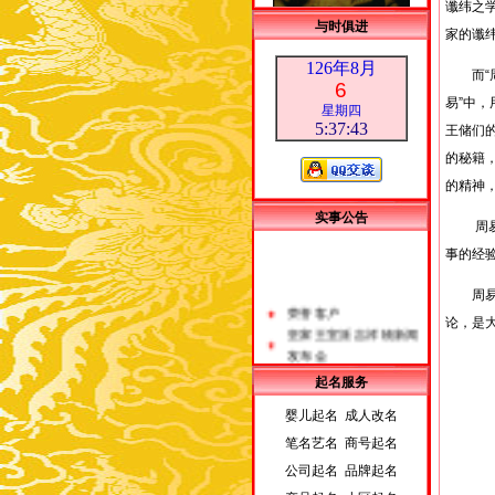
谶纬之学
与时俱进
家的谶纬
126年8月
而“周
6
易”中
星期四
5:37:44
王储们
的秘籍
的精神
实事公告
周易的
事的经
荣誉客户
周易（
皇家王室派吉祥物新闻
论，是
发布会
北京贵名轩信息咨询中
皇家王
心为客户放生祈福大型
起名服务
活动
美国广播公司采访尚先
婴儿起名 成人改名
生
笔名艺名 商号起名
公司起名 品牌起名