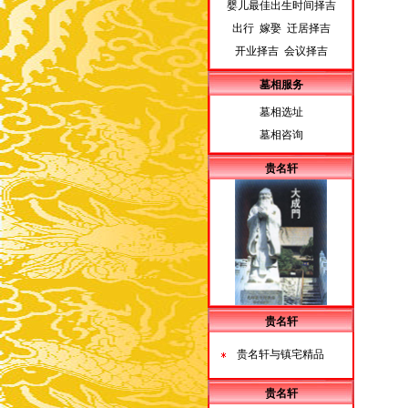
婴儿最佳出生时间择吉
出行 嫁娶 迁居择吉
开业择吉 会议择吉
墓相服务
墓相选址
墓相咨询
贵名轩
贵名轩
贵名轩与镇宅精品
贵名轩